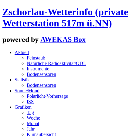
Zschorlau-Wetterinfo
(private
Wetterstation 517m ü.NN)
powered by
AWEKAS Box
Aktuell
Feinstaub
Natürliche Radioaktivität/ODL
Instrumente
Bodensensoren
Statistik
Bodensensoren
Sonne/Mond
Polarlicht-Vorhersage
ISS
Grafiken
Tag
Woche
Monat
Jahr
Klimaübersicht